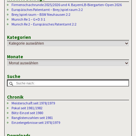
Firmenschachrunde 2025/2026 und 4. BayernLB-Biergarten-Open 2026
Europäisches Patentamt – Brey/spiel raum 2:2
Brey/spiel raum – BSW Neuhausen 2:2
Munich Re 1 – G+D 3:1
Munich Re 2 – Europäisches Patentamt 2:2
Kategorien
Monate
Suche
Chronik
Meisterschaft seit 1978/1979
Pokal seit 1981/1982
Blitz-Einzel seit 1980
Ranglistenzahlen seit 1981
Einzelergebnisse seit 1978/1979
Downloads