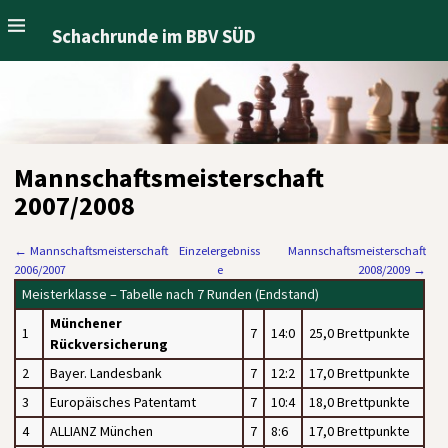
Schachrunde im BBV SÜD
Mannschaftsmeisterschaft
2007/2008
←
Mannschaftsmeisterschaft
Einzelergebniss
Mannschaftsmeisterschaft
2006/2007
e
2008/2009
→
Meisterklasse – Tabelle nach 7 Runden (Endstand)
Münchener
1
7
14:0
25,0 Brettpunkte
Rückversicherung
2
Bayer. Landesbank
7
12:2
17,0 Brettpunkte
3
Europäisches Patentamt
7
10:4
18,0 Brettpunkte
4
ALLIANZ München
7
8:6
17,0 Brettpunkte