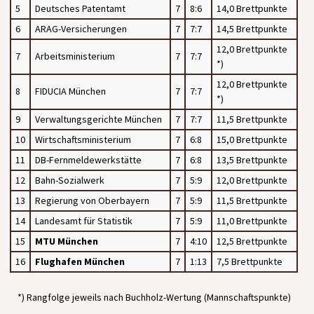
5
Deutsches Patentamt
7
8:6
14,0 Brettpunkte
6
ARAG-Versicherungen
7
7:7
14,5 Brettpunkte
12,0 Brettpunkte
7
Arbeitsministerium
7
7:7
*)
12,0 Brettpunkte
8
FIDUCIA München
7
7:7
*)
9
Verwaltungsgerichte München
7
7:7
11,5 Brettpunkte
10
Wirtschaftsministerium
7
6:8
15,0 Brettpunkte
11
DB-Fernmeldewerkstätte
7
6:8
13,5 Brettpunkte
12
Bahn-Sozialwerk
7
5:9
12,0 Brettpunkte
13
Regierung von Oberbayern
7
5:9
11,5 Brettpunkte
14
Landesamt für Statistik
7
5:9
11,0 Brettpunkte
15
MTU München
7
4:10
12,5 Brettpunkte
16
Flughafen München
7
1:13
7,5 Brettpunkte
*) Rangfolge jeweils nach Buchholz-Wertung (Mannschaftspunkte)