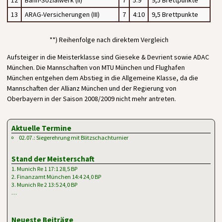
13
ARAG-Versicherungen (III)
7
4:10
9,5 Brettpunkte
**) Reihenfolge nach direktem Vergleich
Aufsteiger in die Meisterklasse sind Gieseke & Devrient sowie ADAC
München. Die Mannschaften von MTU München und Flughafen
München entgehen dem Abstieg in die Allgemeine Klasse, da die
Mannschaften der Allianz München und der Regierung von
Oberbayern in der Saison 2008/2009 nicht mehr antreten.
Aktuelle Termine
02.07.: Siegerehrung mit Blitzschachturnier
Stand der Meisterschaft
1. Munich Re 1 17:1 28,5 BP
2. Finanzamt München 14:4 24,0 BP
3. Munich Re 2 13:5 24,0 BP
…
Neueste Beiträge