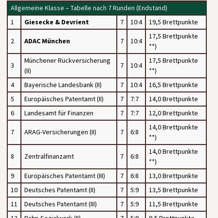
Allgemeine Klasse – Tabelle nach 7 Runden (Endstand)
1
Giesecke & Devrient
7
10:4
19,5 Brettpunkte
17,5 Brettpunkte
2
ADAC München
7
10:4
**)
Münchener Rückversicherung
17,5 Brettpunkte
3
7
10:4
(II)
**)
4
Bayerische Landesbank (II)
7
10:4
16,5 Brettpunkte
5
Europäisches Patentamt (II)
7
7:7
14,0 Brettpunkte
6
Landesamt für Finanzen
7
7:7
12,0 Brettpunkte
14,0 Brettpunkte
7
ARAG-Versicherungen (II)
7
6:8
**)
14,0 Brettpunkte
8
Zentralfinanzamt
7
6:8
**)
9
Europäisches Patentamt (III)
7
6:8
13,0 Brettpunkte
10
Deutsches Patentamt (II)
7
5:9
13,5 Brettpunkte
11
Deutsches Patentamt (III)
7
5:9
11,5 Brettpunkte
12
Bahn-Sozialwerk (II)
7
5:9
9,5 Brettpunkte