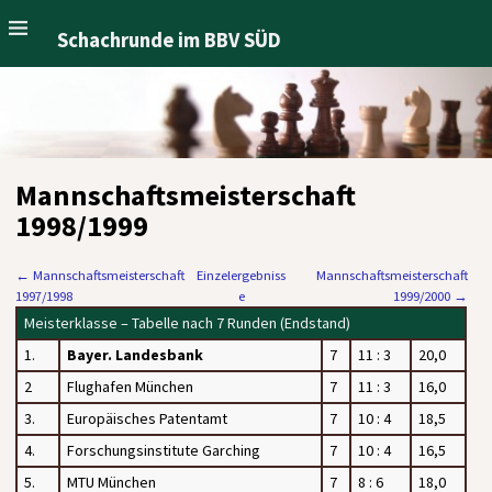
Schachrunde im BBV SÜD
Mannschaftsmeisterschaft
1998/1999
←
Mannschaftsmeisterschaft
Einzelergebniss
Mannschaftsmeisterschaft
1997/1998
e
1999/2000
→
Meisterklasse – Tabelle nach 7 Runden (Endstand)
1.
Bayer. Landesbank
7
11 : 3
20,0
2
Flughafen München
7
11 : 3
16,0
3.
Europäisches Patentamt
7
10 : 4
18,5
4.
Forschungsinstitute Garching
7
10 : 4
16,5
5.
MTU München
7
8 : 6
18,0