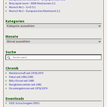
Brey/spiel raum – BSW Neuhausen 2:2
Munich Re 1 – G+D 3:1
Munich Re 2 – Europäisches Patentamt 2:2
Kategorien
Monate
Suche
Chronik
Meisterschaft seit 1978/1979
Pokal seit 1981/1982
Blitz-Einzel seit 1980
Ranglistenzahlen seit 1981
Einzelergebnisse seit 1978/1979
Downloads
FIDE-Schachregeln (PDF)