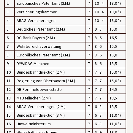
2.
Europäisches Patentamt (2.M.)
7
10 : 4
18,0 *)
3.
Versicherungskammer
7
10 : 4
18,0 *)
4.
ARAG-Versicherungen
7
10 : 4
18,0 *)
5.
Deutsches Patentamt (2.M.)
7
9 : 5
15,0
6.
DG-Bank Bayern (2.M.)
7
8 : 6
16,5
7.
Wehrbereichsverwaltung
7
8 : 6
15,5
8.
Europäisches Patentamt (3.M.)
7
8 : 6
15,0
9.
DYWIDAG München
7
8 : 6
13,5
10.
Bundesbahndirektion (2.M.)
7
7 : 7
15,0 *)
11.
Regierung von Oberbayern (2.M.)
7
7 : 7
15,0 *)
12.
DB-Fernmeldewerkstätte
7
7 : 7
14,5
13.
MTU München (2.M.)
7
7 : 7
13,5
14.
ARAG-Versicherungen (2.M.)
7
6 : 8
13,5
15.
Bundesbahndirektion (3.M.)
7
6 : 8
11,0 *)
16.
Umweltministerium
7
6 : 8
11,0 *)
17.
Wirtschaftsministerium
7
5 : 9
13,0