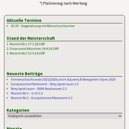
*) Platzierung nach Wertung
Aktuelle Termine
02.07.: Siegerehrung mit Blitzschachturnier
Stand der Meisterschaft
1. Munich Re 1 17:1 28,5 BP
2. Finanzamt München 14:4 24,0 BP
3. Munich Re 2 13:5 24,0 BP
…
Neueste Beiträge
Firmenschachrunde 2025/2026 und 4. BayernLB-Biergarten-Open 2026
Europäisches Patentamt – Brey/spiel raum 2:2
Brey/spiel raum – BSW Neuhausen 2:2
Munich Re 1 – G+D 3:1
Munich Re 2 – Europäisches Patentamt 2:2
Kategorien
Monate