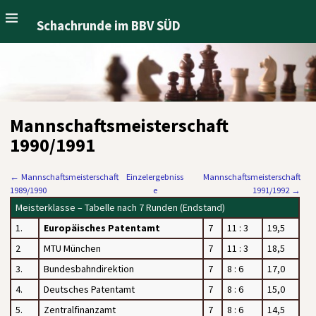
Schachrunde im BBV SÜD
Mannschaftsmeisterschaft
1990/1991
←
Mannschaftsmeisterschaft
Einzelergebniss
Mannschaftsmeisterschaft
1989/1990
e
1991/1992
→
Meisterklasse – Tabelle nach 7 Runden (Endstand)
1.
Europäisches Patentamt
7
11 : 3
19,5
2
MTU München
7
11 : 3
18,5
3.
Bundesbahndirektion
7
8 : 6
17,0
4.
Deutsches Patentamt
7
8 : 6
15,0
5.
Zentralfinanzamt
7
8 : 6
14,5