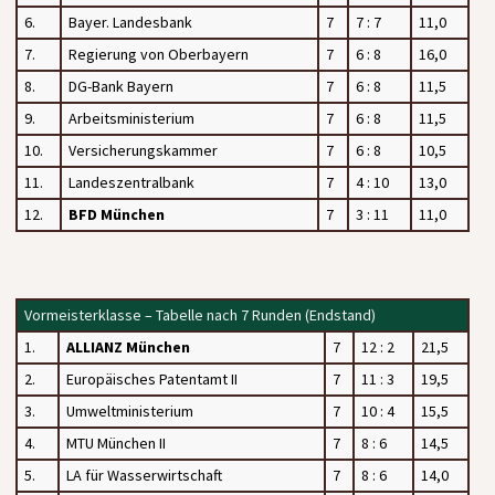
6.
Bayer. Landesbank
7
7 : 7
11,0
7.
Regierung von Oberbayern
7
6 : 8
16,0
8.
DG-Bank Bayern
7
6 : 8
11,5
9.
Arbeitsministerium
7
6 : 8
11,5
10.
Versicherungskammer
7
6 : 8
10,5
11.
Landeszentralbank
7
4 : 10
13,0
12.
BFD München
7
3 : 11
11,0
Vormeisterklasse – Tabelle nach 7 Runden (Endstand)
1.
ALLIANZ München
7
12 : 2
21,5
2.
Europäisches Patentamt II
7
11 : 3
19,5
3.
Umweltministerium
7
10 : 4
15,5
4.
MTU München II
7
8 : 6
14,5
5.
LA für Wasserwirtschaft
7
8 : 6
14,0