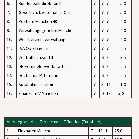
6.
Bundesbahndirektion II
7
7 : 7
15,0
7.
Gesellsch. f. Automat. u. Org.
7
7 : 7
15,0
8.
Postamt München 40
7
7 : 7
14,0
9.
Verwaltungsgerichte München
7
7 : 7
14,0
10.
Wehrbereichsverwaltung
7
7 : 7
14,0
11.
LVA Oberbayern
7
7 : 7
12,5
12.
Zentralfinanzamt II
7
6 : 8
13,5
13.
DB-Fernmeldewerkstätte
7
6 : 8
12,5
14.
Deutsches Patentamt II
7
6 : 8
12,5
15.
Autobahndirektion
7
3 : 11
11,0
16.
Finanzamt V München
7
0 : 14
5,0
Aufstiegsrunde – Tabelle nach 7 Runden (Endstand)
1.
Flughafen München
7
13 : 1
25,0