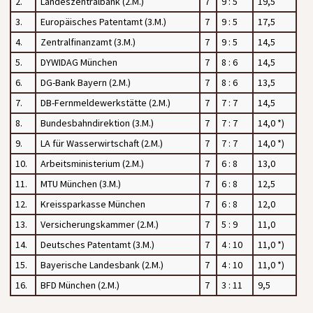
2.
Landeszentralbank (2.M.)
7
9 : 5
19,5
3.
Europäisches Patentamt (3.M.)
7
9 : 5
17,5
4.
Zentralfinanzamt (3.M.)
7
9 : 5
14,5
5.
DYWIDAG München
7
8 : 6
14,5
6.
DG-Bank Bayern (2.M.)
7
8 : 6
13,5
7.
DB-Fernmeldewerkstätte (2.M.)
7
7 : 7
14,5
8.
Bundesbahndirektion (3.M.)
7
7 : 7
14,0 *)
9.
LA für Wasserwirtschaft (2.M.)
7
7 : 7
14,0 *)
10.
Arbeitsministerium (2.M.)
7
6 : 8
13,0
11.
MTU München (3.M.)
7
6 : 8
12,5
12.
Kreissparkasse München
7
6 : 8
12,0
13.
Versicherungskammer (2.M.)
7
5 : 9
11,0
14.
Deutsches Patentamt (3.M.)
7
4 : 10
11,0 *)
15.
Bayerische Landesbank (2.M.)
7
4 : 10
11,0 *)
16.
BFD München (2.M.)
7
3 : 11
9,5