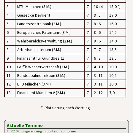
3.
MTU München (3.M.)
7
10 : 4
18,0 *)
4.
Giesecke Devrient
7
9 : 5
17,0
5.
Landeszentralbank (2.M.)
7
8 : 6
16,0
6.
Europäisches Patentamt (3.M.)
7
8 : 6
14,5
7.
Wehrbereichsverwaltung (2.M.)
7
8 : 6
14,0
8.
Arbeitsministerium (2.M.)
7
7 : 7
13,5
9.
Finanzamt für Grundbesitz
7
6 : 8
12,5
10.
LA für Wasserwirtschaft (2.M.)
7
4 : 10
10,0
11.
Bundesbahndirektion (3.M.)
7
3 : 11
10,5
12.
BFD München (3.M.)
7
3 : 11
10,0
13.
Finanzamt München V (2.M.)
7
2 : 12
7,0
*) Platzierung nach Wertung
Aktuelle Termine
02.07.: Siegerehrung mit Blitzschachturnier