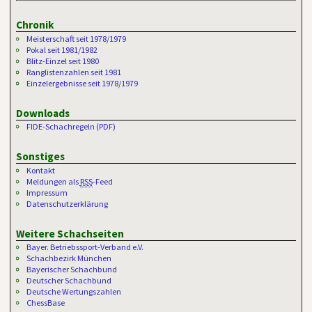
Chronik
Meisterschaft seit 1978/1979
Pokal seit 1981/1982
Blitz-Einzel seit 1980
Ranglistenzahlen seit 1981
Einzelergebnisse seit 1978/1979
Downloads
FIDE-Schachregeln (PDF)
Sonstiges
Kontakt
Meldungen als
RSS
-Feed
Impressum
Datenschutzerklärung
Weitere Schachseiten
Bayer. Betriebssport-Verband e.V.
Schachbezirk München
Bayerischer Schachbund
Deutscher Schachbund
Deutsche Wertungszahlen
ChessBase