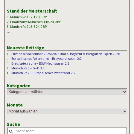
Stand der Meisterschaft
1. Munich Re 1 17:1 28,5 BP
2. Finanzamt München 14:4 24,0 BP
3. Munich Re 2 13:5 24,0 BP
…
Neueste Beiträge
Firmenschachrunde 2025/2026 und 4. BayernLB-Biergarten-Open 2026
Europäisches Patentamt – Brey/spiel raum 2:2
Brey/spiel raum – BSW Neuhausen 2:2
Munich Re 1 – G+D 3:1
Munich Re 2 – Europäisches Patentamt 2:2
Kategorien
Monate
Suche