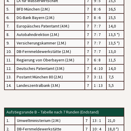
4.
LA für Wasserwirtschaft
7
9 : 5
15,5
5.
BFD München (2.M.)
7
8 : 6
16,5
6.
DG-Bank Bayern (2.M.)
7
8 : 6
15,5
7.
Europäisches Patentamt (4.M.)
7
7 : 7
14,0
8.
Autobahndirektion (2.M.)
7
7 : 7
13,5 *)
9.
Versicherungskammer (2.M.)
7
7 : 7
13,5 *)
10.
DB-Fernmeldewerkstätte (2.M.)
7
7 : 7
13,0
11.
Regierung von Oberbayern (2.M.)
7
6 : 8
11,5
12.
Deutsches Patentamt (3.M.)
7
4 : 10
14,0
13.
Postamt München 80 (2.M.)
7
3 : 11
7,5
14.
Landeszentralbank (3.M.)
7
1 : 13
5,5
Aufstiegsrunde B – Tabelle nach 7 Runden (Endstand)
1.
Umweltministerium (2.M.)
7
13 : 1
21,0
2.
DB-Fernmeldewerkstätte
7
10 : 4
18,0 *)