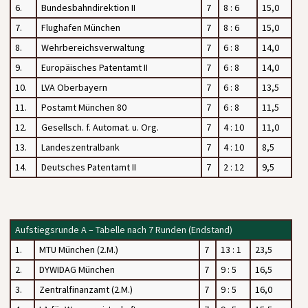
6.
Bundesbahndirektion II
7
8 : 6
15,0
7.
Flughafen München
7
8 : 6
15,0
8.
Wehrbereichsverwaltung
7
6 : 8
14,0
9.
Europäisches Patentamt II
7
6 : 8
14,0
10.
LVA Oberbayern
7
6 : 8
13,5
11.
Postamt München 80
7
6 : 8
11,5
12.
Gesellsch. f. Automat. u. Org.
7
4 : 10
11,0
13.
Landeszentralbank
7
4 : 10
8,5
14.
Deutsches Patentamt II
7
2 : 12
9,5
Aufstiegsrunde A – Tabelle nach 7 Runden (Endstand)
1.
MTU München (2.M.)
7
13 : 1
23,5
2.
DYWIDAG München
7
9 : 5
16,5
3.
Zentralfinanzamt (2.M.)
7
9 : 5
16,0