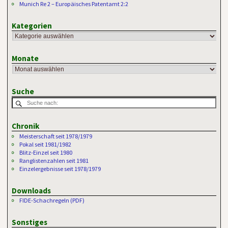
Munich Re 2 – Europäisches Patentamt 2:2
Kategorien
Monate
Suche
Chronik
Meisterschaft seit 1978/1979
Pokal seit 1981/1982
Blitz-Einzel seit 1980
Ranglistenzahlen seit 1981
Einzelergebnisse seit 1978/1979
Downloads
FIDE-Schachregeln (PDF)
Sonstiges