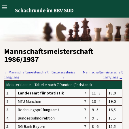
Schachrunde im BBV SÜD
Mannschaftsmeisterschaft
1986/1987
←
Mannschaftsmeisterschaft
Einzelergebniss
Mannschaftsmeisterschaft
1985/1986
e
1987/1988
→
Meisterklasse – Tabelle nach 7 Runden (Endstand)
1.
Landesamt für Statistik
7
11 : 3
18,0
2
MTU München
7
10 : 4
19,0
3.
Rechnungsprüfungsamt
7
9 : 5
16,5
4.
Bundesbahndirektion
7
9 : 5
15,5
5.
DG-Bank Bayern
7
8 : 6
15,5