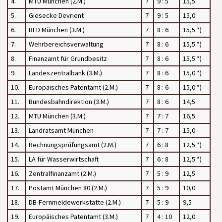
4.
MTU München (2.M.)
7
9 : 5
15,5
5.
Giesecke Devrient
7
9 : 5
15,0
6.
BFD München (3.M.)
7
8 : 6
15,5 *)
7.
Wehrbereichsverwaltung
7
8 : 6
15,5 *)
8.
Finanzamt für Grundbesitz
7
8 : 6
15,5 *)
9.
Landeszentralbank (3.M.)
7
8 : 6
15,0 *)
10.
Europäisches Patentamt (2.M.)
7
8 : 6
15,0 *)
11.
Bundesbahndirektion (3.M.)
7
8 : 6
14,5
12.
MTU München (3.M.)
7
7 : 7
16,5
13.
Landratsamt München
7
7 : 7
15,0
14.
Rechnungsprüfungsamt (2.M.)
7
6 : 8
12,5 *)
15.
LA für Wasserwirtschaft
7
6 : 8
12,5 *)
16.
Zentralfinanzamt (2.M.)
7
5 : 9
12,5
17.
Postamt München 80 (2.M.)
7
5 : 9
10,0
18.
DB-Fernmeldewerkstätte (2.M.)
7
5 : 9
9,5
19.
Europäisches Patentamt (3.M.)
7
4 : 10
12,0