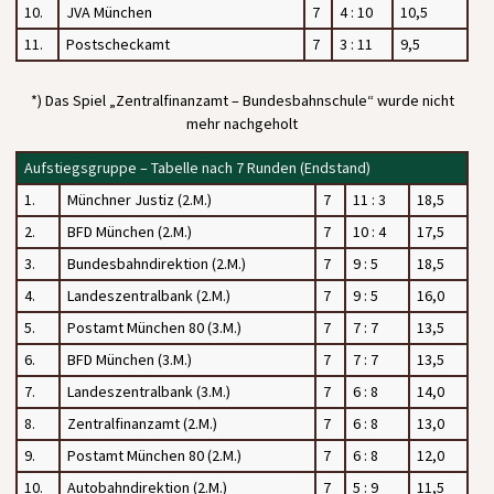
10.
JVA München
7
4 : 10
10,5
11.
Postscheckamt
7
3 : 11
9,5
*) Das Spiel „Zentralfinanzamt – Bundesbahnschule“ wurde nicht
mehr nachgeholt
Aufstiegsgruppe – Tabelle nach 7 Runden (Endstand)
1.
Münchner Justiz (2.M.)
7
11 : 3
18,5
2.
BFD München (2.M.)
7
10 : 4
17,5
3.
Bundesbahndirektion (2.M.)
7
9 : 5
18,5
4.
Landeszentralbank (2.M.)
7
9 : 5
16,0
5.
Postamt München 80 (3.M.)
7
7 : 7
13,5
6.
BFD München (3.M.)
7
7 : 7
13,5
7.
Landeszentralbank (3.M.)
7
6 : 8
14,0
8.
Zentralfinanzamt (2.M.)
7
6 : 8
13,0
9.
Postamt München 80 (2.M.)
7
6 : 8
12,0
10.
Autobahndirektion (2.M.)
7
5 : 9
11,5