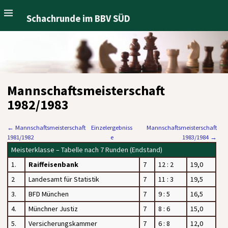
Schachrunde im BBV SÜD
Mannschaftsmeisterschaft
1982/1983
←
Mannschaftsmeisterschaft
Einzelergebniss
Mannschaftsmeisterschaft
1981/1982
e
1983/1984
→
Meisterklasse – Tabelle nach 7 Runden (Endstand)
1.
Raiffeisenbank
7
12 : 2
19,0
2
Landesamt für Statistik
7
11 : 3
19,5
3.
BFD München
7
9 : 5
16,5
4.
Münchner Justiz
7
8 : 6
15,0
5.
Versicherungskammer
7
6 : 8
12,0