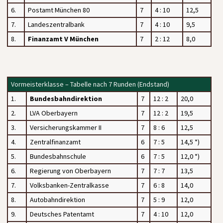
6.
Postamt München 80
7
4 : 10
12,5
7.
Landeszentralbank
7
4 : 10
9,5
8.
Finanzamt V München
7
2 : 12
8,0
Vormeisterklasse – Tabelle nach 7 Runden (Endstand)
1.
Bundesbahndirektion
7
12 : 2
20,0
2.
LVA Oberbayern
7
12 : 2
19,5
3.
Versicherungskammer II
7
8 : 6
12,5
4.
Zentralfinanzamt
6
7 : 5
14,5 *)
5.
Bundesbahnschule
6
7 : 5
12,0 *)
6.
Regierung von Oberbayern
7
7 : 7
13,5
7.
Volksbanken-Zentralkasse
7
6 : 8
14,0
8.
Autobahndirektion
7
5 : 9
12,0
9.
Deutsches Patentamt
7
4 : 10
12,0