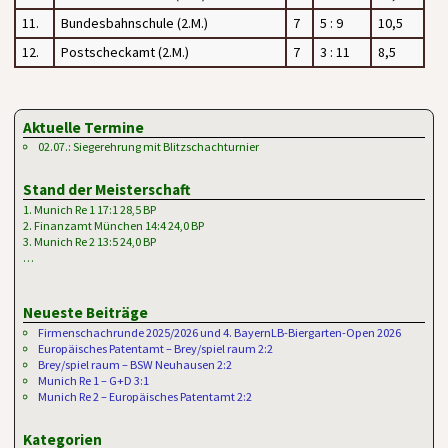
11.
Bundesbahnschule (2.M.)
7
5 : 9
10,5
12.
Postscheckamt (2.M.)
7
3 : 11
8,5
Aktuelle Termine
02.07.: Siegerehrung mit Blitzschachturnier
Stand der Meisterschaft
1. Munich Re 1 17:1 28,5 BP
2. Finanzamt München 14:4 24,0 BP
3. Munich Re 2 13:5 24,0 BP
…
Neueste Beiträge
Firmenschachrunde 2025/2026 und 4. BayernLB-Biergarten-Open 2026
Europäisches Patentamt – Brey/spiel raum 2:2
Brey/spiel raum – BSW Neuhausen 2:2
Munich Re 1 – G+D 3:1
Munich Re 2 – Europäisches Patentamt 2:2
Kategorien